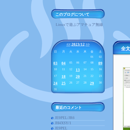
このブログについて
Linuxで遊ぶアマチュア無線
<<
2023/12
>>
全文
日
月
火
水
木
金
土
01
02
03
04
05
06
07
08
09
10
11
12
13
14
15
16
17
18
19
20
21
22
23
24
25
26
27
28
29
30
31
最近のコメント
JE9PEL/JR6
JH4XSY/1
JE9PEL