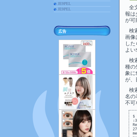
JE9PEL
全
JE9PEL
報は
が可
検
広告
画像
した
よい
検
種の生
象に
が、
検
名の
不可
$
:3
Re
27
message/rfc