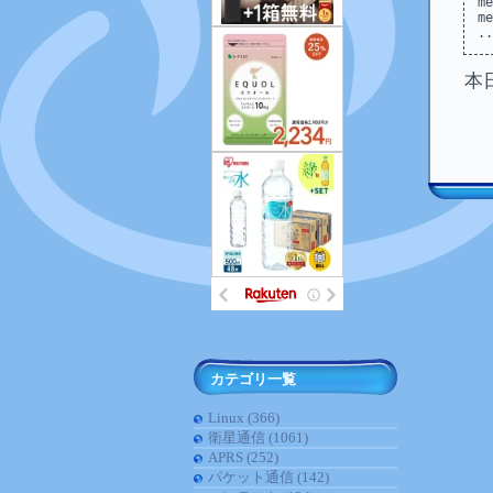
message/rfc82
message/rfc82
本
カテゴリ一覧
Linux (366)
衛星通信 (1061)
APRS (252)
パケット通信 (142)