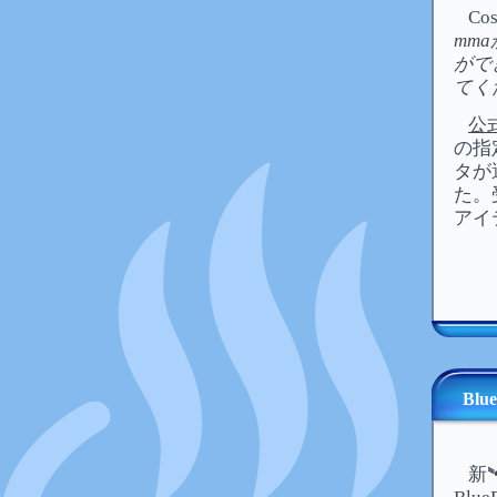
Co
mm
がで
てく
公
の指定
タが
た。
アイ
Blu
新