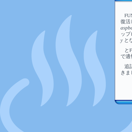
F
復活
aspbe
ップ
y
と
と
で適
追
きま