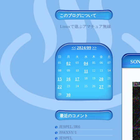
このブログについて
Linuxで遊ぶアマチュア無線
<<
2024/09
>>
日
月
火
水
木
金
土
SON
01
02
03
04
05
06
07
08
09
10
11
12
13
14
15
16
17
18
19
20
21
22
23
24
25
26
27
28
29
30
最近のコメント
JE9PEL/JR6
JH4XSY/1
JE9PEL