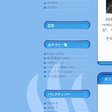
JE9PEL
JE9PEL
S
rvati
広告
が、
そ
カテゴリ一覧
Linux (366)
衛星通信 (1061)
APRS (252)
パケット通信 (142)
コンテスト (124)
その他 (243)
JC
バックナンバー
2026/ 8
2026/ 7