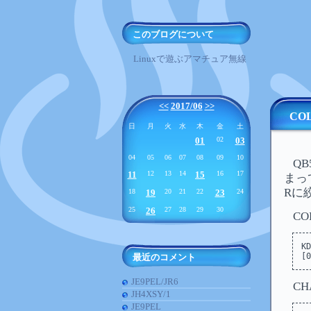
このブログについて
Linuxで遊ぶアマチュア無線
<<
2017/06
>>
CO
日
月
火
水
木
金
土
01
02
03
04
05
06
07
08
09
10
Q
11
12
13
14
15
16
17
まっ
Rに
18
19
20
21
22
23
24
25
26
27
28
29
30
C
KD
最近のコメント
JE9PEL/JR6
C
JH4XSY/1
JE9PEL