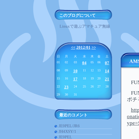
このブログについて
Linuxで遊ぶアマチュア無線
<<
2012/01
>>
日
月
火
水
木
金
土
AMS
01
02
03
04
05
06
07
08
09
10
11
12
13
14
15
16
17
18
19
20
21
FU
22
23
24
25
26
27
28
F
29
30
31
ポチ
htt
最近のコメント
onat
ype=
JE9PEL/JR6
JH4XSY/1
JE9PEL